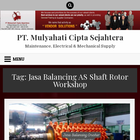
Skip to content
PT. Mulyahati Cipta Sejahtera
Maintenance, Electrical & Mechanical Supply
MENU
Tag:
Jasa Balancing AS Shaft Rotor
Workshop