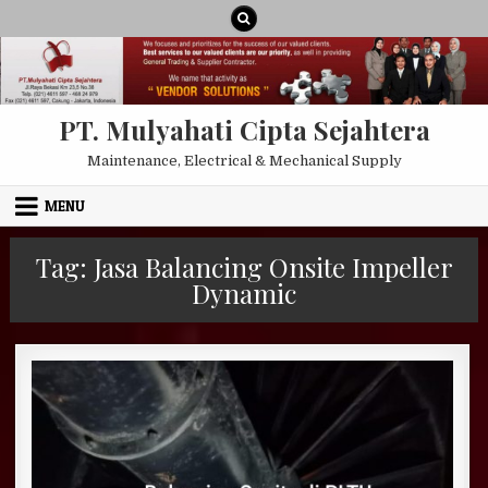
Skip to content
PT. Mulyahati Cipta Sejahtera
Maintenance, Electrical & Mechanical Supply
MENU
Tag:
Jasa Balancing Onsite Impeller
Dynamic