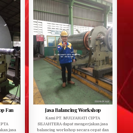
op Fan
Jasa Balancing Workshop
Kami PT. MULYAHATI CIPTA
IPTA
SEJAHTERA dapat mengerjakan jasa
kan jasa
balancing workshop secara cepat dan