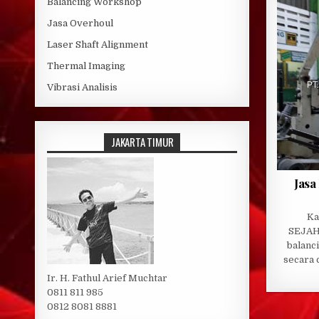
Balancing Workshop
Jasa Overhoul
Laser Shaft Alignment
Thermal Imaging
Vibrasi Analisis
JAKARTA TIMUR
Jasa
Ka
SEJAH
balanc
secara 
Ir. H. Fathul Arief Muchtar
0811 811 985
0812 8081 8881