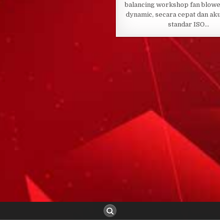
balancing workshop fan blowe
dynamic, secara cepat dan aku
standar ISO…