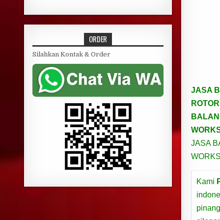
ORDER
Silahkan Kontak & Order
JASA B
ROTOR
BALAN
WORKS
JASA 
WORKS
Kami
indone
pinang