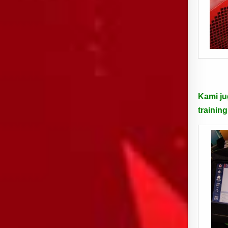
Kami j
trainin