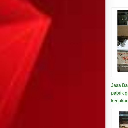
Jasa Bal
pabrik 
kerjakan