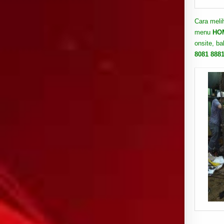
Cara meli
menu
HO
onsite, b
8081 888