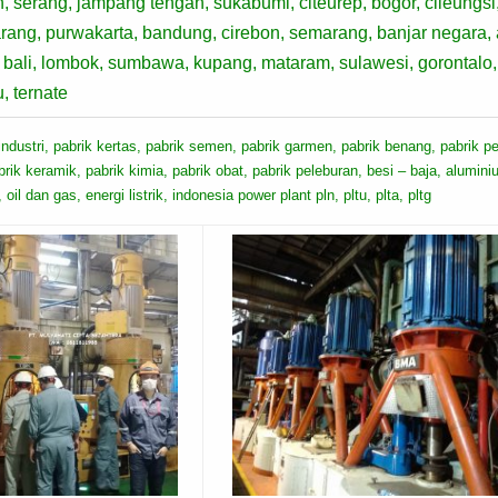
n, serang, jampang tengah, sukabumi, citeurep, bogor, cileungsi
rang, purwakarta, bandung, cirebon, semarang, banjar negara, adi
, bali, lombok, sumbawa, kupang, mataram, sulawesi, gorontalo
, ternate
dustri, pabrik kertas, pabrik semen, pabrik garmen, pabrik benang, pabrik pe
rik keramik, pabrik kimia, pabrik obat, pabrik peleburan, besi – baja, alumin
 oil dan gas, energi listrik, indonesia power plant pln, pltu, plta, pltg