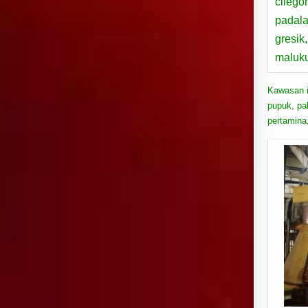
cilego
padala
gresik
maluku
Kawasan in
pupuk, pab
pertamina,