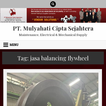
Skip to content
PT. Mulyahati Cipta Sejahtera
Maintenance, Electrical & Mechanical Supply
MENU
Tag:
jasa balancing flywheel