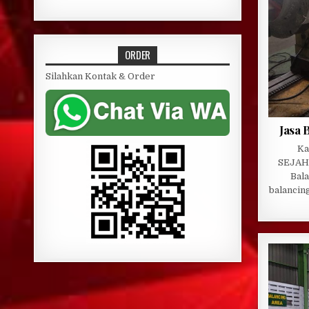
ORDER
Silahkan Kontak & Order
Jasa 
Ka
SEJAHT
Bal
balancin