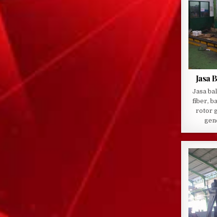
Jasa 
Jasa ba
fiber, b
rotor 
gen