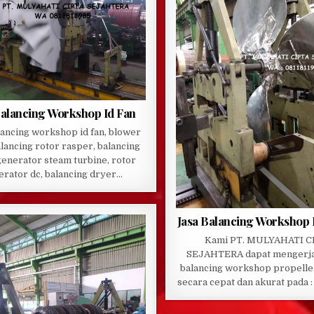
Balancing Workshop Id Fan
lancing workshop id fan, blower
alancing rotor rasper, balancing
generator steam turbine, rotor
erator dc, balancing dryer…
Jasa Balancing Workshop 
Kami PT. MULYAHATI C
SEJAHTERA dapat mengerja
balancing workshop propelle
secara cepat dan akurat pada :