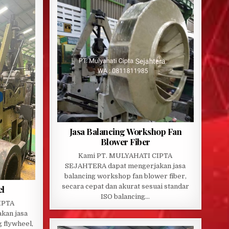
Jasa Balancing Workshop Fan
Blower Fiber
Kami PT. MULYAHATI CIPTA
SEJAHTERA dapat mengerjakan jasa
balancing workshop fan blower fiber,
secara cepat dan akurat sesuai standar
el
ISO balancing…
IPTA
kan jasa
 flywheel,