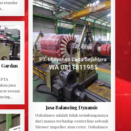
ai standar
a…
p Gardan
IPTA
kan jasa
urat sesuai
ancing…
Jasa Balancing Dynamic
Unbalance adalah tidak seimbangannya
dari massa terhadap centerline sebuah
blower impeller atau rotor. Unbalance