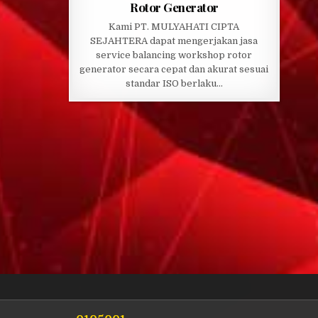
Rotor Generator
Kami PT. MULYAHATI CIPTA
SEJAHTERA dapat mengerjakan jasa
service balancing workshop rotor
generator secara cepat dan akurat sesuai
standar ISO berlaku…