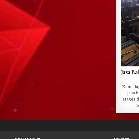
Jasa Ba
Kami da
jasa 
stages 
p