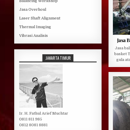
Balancing Workshop
Jasa Overhoul
Laser Shaft Alignment
Thermal Imaging
Vibrasi Analisis
Jasa 
Jasa ba
basket T
JAKARTA TIMUR
gula at
Ir. H. Fathul Arief Muchtar
0811 811 985
0812 8081 8881