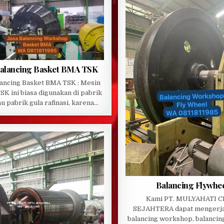
Balancing Basket BMA TSK
lancing Basket BMA TSK : Mesin
SK ini biasa digunakan di pabrik
au pabrik gula rafinasi, karena…
Balancing Flywhe
Kami PT. MULYAHATI C
SEJAHTERA dapat mengerja
balancing workshop, balancing