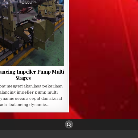
lancing Impeller Pump Multi
Stages
pat mengerjakan jasa pekerjaan
balancing impeller pump multi
dynamic secara cepat dan akurat
ada : balancing dynamic…